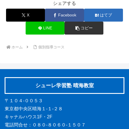
シェアする
X
Facebook
はてブ
LINE
コピー
ホーム
個別指導コース
シューレ学習塾 晴海教室
〒１０４-００５３
東京都中央区晴海１-１-２８
キャナルハウス1F・2F
電話問合せ：０８０-８０６０-１５０７